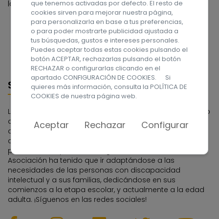
laboral.
que tenemos activadas por defecto. El resto de
cookies sirven para mejorar nuestra página,
para personalizarla en base a tus preferencias,
o para poder mostrarte publicidad ajustada a
CONTACTAR
tus búsquedas, gustos e intereses personales.
Puedes aceptar todas estas cookies pulsando el
botón ACEPTAR, rechazarlas pulsando el botón
RECHAZAR o configurarlas clicando en el
apartado CONFIGURACIÓN DE COOKIES. Si
Sobre nosotros
quieres más información, consulta la
POLÍTICA DE
COOKIES
de nuestra página web.
La Asociación APROSU se constituyó en 1962 por un grupo
de familias que tenían en su seno a una persona con
Aceptar
Rechazar
Configurar
discapacidad intelectual. Fue la primera Asociación
constituida en el Archipiélago Canario y una de las
pioneras de España. A lo largo de estos años la
Asociación ha tenido que ir adaptándose a las
necesidades de las personas con discapacidad
intelectual y a sus familias, dedicándose en sus
comienzos a la etapa escolar, y actualmente a la edad
adulta. ¡Síguenos en las redes sociales!