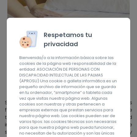
Respetamos tu
privacidad
02
Bienvenida/o a la información básica sobre las
cookies de la página web responsabilidad de la
entidad: ASOCIACIÓN DE PERSONAS CON
DISCAPACIDAD INTELECTUAL DE LAS PALMAS
(APROSU) Una cookie o galleta informática es un
pequeño archivo de información que se guarda
Servicio de Hotel
en tu ordenador, “smartphone” o tableta cada
vez que visitas nuestra página web. Algunas
Servicio en el que se proporciona, a las
cookies son nuestras y otras pertenecen a
familias/personas que tutelan, apoyo puntual de
empresas externas que prestan servicios para
nuestra página web. Las cookies pueden ser de
tipo residencial para su familiar con discapacidad
varios tipos: las cookies técnicas son necesarias
intelectual cuando lo requieran por motivos de
para que nuestra página web pueda funcionar,
salud, ocio o conciliación de la vida familiar, social y
no necesitan de tu autorización y son las únicas