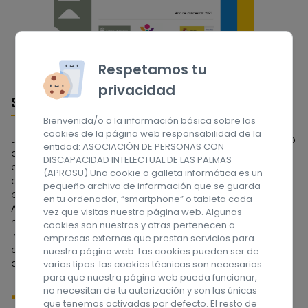
Respetamos tu
privacidad
Sobre nosotros
Bienvenida/o a la información básica sobre las
cookies de la página web responsabilidad de la
La Asociación APROSU se constituyó en 1962 por un grupo
entidad: ASOCIACIÓN DE PERSONAS CON
de familias que tenían en su seno a una persona con
DISCAPACIDAD INTELECTUAL DE LAS PALMAS
discapacidad intelectual. Fue la primera Asociación
(APROSU) Una cookie o galleta informática es un
constituida en el Archipiélago Canario y una de las
pequeño archivo de información que se guarda
pioneras de España. A lo largo de estos años la
en tu ordenador, “smartphone” o tableta cada
Asociación ha tenido que ir adaptándose a las
vez que visitas nuestra página web. Algunas
necesidades de las personas con discapacidad
cookies son nuestras y otras pertenecen a
intelectual y a sus familias, dedicándose en sus
empresas externas que prestan servicios para
comienzos a la etapa escolar, y actualmente a la edad
nuestra página web. Las cookies pueden ser de
adulta. ¡Síguenos en las redes sociales!
varios tipos: las cookies técnicas son necesarias
para que nuestra página web pueda funcionar,
no necesitan de tu autorización y son las únicas
que tenemos activadas por defecto. El resto de