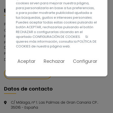
cookies sirven para mejorar nuestra página,
para personalizarla en base a tus preferencias,
Enlaces
o para poder mostrarte publicidad ajustada a
tus búsquedas, gustos e intereses personales.
Puedes aceptar todas estas cookies pulsando el
Política de privacidad
botón ACEPTAR, rechazarlas pulsando el botón
Compromiso con la Protección de Datos
RECHAZAR o configurarlas clicando en el
Política de cookies
apartado CONFIGURACIÓN DE COOKIES. Si
quieres más información, consulta la
POLÍTICA DE
Política del Sistema Interno de Información Canal de
COOKIES
de nuestra página web.
Denuncias
Política de Serguidad de la Información
Declaración de Accesibilidad Web
Aceptar
Rechazar
Configurar
QUIERO DONAR
Datos de contacto
C/ Málaga, nº 1. Las Palmas de Gran Canaria CP.:
35016 - España