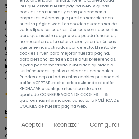
en tu ordenador, “smartphone” o tableta cada
Sobre nosotros
vez que visitas nuestra página web. Algunas
cookies son nuestras y otras pertenecen a
empresas externas que prestan servicios para
La Asociación APROSU se constituyó en 1962 por un grupo
nuestra página web. Las cookies pueden ser de
de familias que tenían en su seno a una persona con
varios tipos: las cookies técnicas son necesarias
discapacidad intelectual. Fue la primera Asociación
para que nuestra página web pueda funcionar,
constituida en el Archipiélago Canario y una de las
no necesitan de tu autorización y son las únicas
pioneras de España. A lo largo de estos años la
que tenemos activadas por defecto. El resto de
cookies sirven para mejorar nuestra página,
Asociación ha tenido que ir adaptándose a las
para personalizarla en base a tus preferencias,
necesidades de las personas con discapacidad
o para poder mostrarte publicidad ajustada a
intelectual y a sus familias, dedicándose en sus
tus búsquedas, gustos e intereses personales.
comienzos a la etapa escolar, y actualmente a la edad
Puedes aceptar todas estas cookies pulsando el
adulta. ¡Síguenos en las redes sociales!
botón ACEPTAR, rechazarlas pulsando el botón
RECHAZAR o configurarlas clicando en el
apartado CONFIGURACIÓN DE COOKIES. Si
quieres más información, consulta la
POLÍTICA DE
COOKIES
de nuestra página web.
Enlaces
Aceptar
Rechazar
Configurar
Política de privacidad
Compromiso con la Protección de Datos