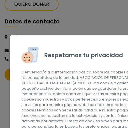
QUIERO DONAR
Datos de contacto
C/ Málaga, nº 1. Las Palmas de Gran Canaria CP.:
35016 - España
info@aprosu.com
Respetamos tu privacidad
(+34) 928 320 861
Bienvenida/o a la información básica sobre las cookies 
CONTACTO
responsabilidad de la entidad: ASOCIACIÓN DE PERSON
INTELECTUAL DE LAS PALMAS (APROSU) Una cookie o gallet
pequeño archivo de información que se guarda en tu or
“smartphone” o tableta cada vez que visitas nuestra pá
cookies son nuestras y otras pertenecen a empresas ex
servicios para nuestra página web. Las cookies pueden se
cookies técnicas son necesarias para que nuestra pág
funcionar, no necesitan de tu autorización y son las úni
activadas por defecto. El resto de cookies sirven para m
para personalizarla en base a tus preferencias, o para 