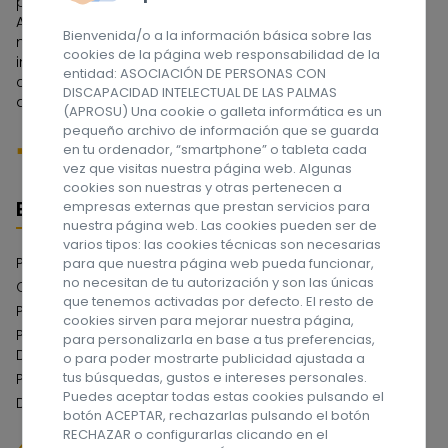
pioneras de España. A lo largo de estos años la
Asociación ha tenido que ir adaptándose a las
Bienvenida/o a la información básica sobre las
necesidades de las personas con discapacidad
cookies de la página web responsabilidad de la
intelectual y a sus familias, dedicándose en sus
entidad: ASOCIACIÓN DE PERSONAS CON
comienzos a la etapa escolar, y actualmente a la edad
DISCAPACIDAD INTELECTUAL DE LAS PALMAS
adulta. ¡Síguenos en las redes sociales!
(APROSU) Una cookie o galleta informática es un
pequeño archivo de información que se guarda
en tu ordenador, “smartphone” o tableta cada
vez que visitas nuestra página web. Algunas
cookies son nuestras y otras pertenecen a
Enlaces
empresas externas que prestan servicios para
nuestra página web. Las cookies pueden ser de
varios tipos: las cookies técnicas son necesarias
Política de privacidad
para que nuestra página web pueda funcionar,
no necesitan de tu autorización y son las únicas
Compromiso con la Protección de Datos
que tenemos activadas por defecto. El resto de
Política de cookies
cookies sirven para mejorar nuestra página,
Política del Sistema Interno de Información Canal de
para personalizarla en base a tus preferencias,
Denuncias
o para poder mostrarte publicidad ajustada a
tus búsquedas, gustos e intereses personales.
Política de Serguidad de la Información
Puedes aceptar todas estas cookies pulsando el
Declaración de Accesibilidad Web
botón ACEPTAR, rechazarlas pulsando el botón
RECHAZAR o configurarlas clicando en el