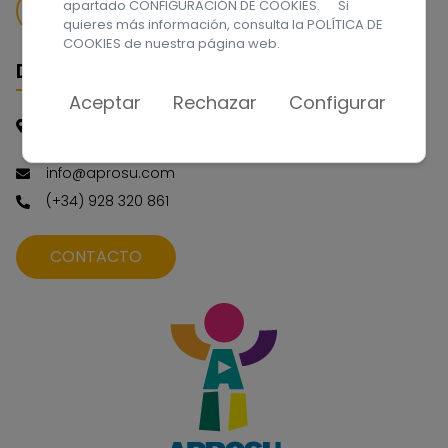
apartado CONFIGURACIÓN DE COOKIES. Si
QUIERO DONAR
quieres más información, consulta la
POLÍTICA DE
COOKIES
de nuestra página web.
Datos de contacto
Aceptar
Rechazar
Configurar
C/ Málaga, nº 1. Las Palmas de Gran Canaria CP.:
35016 - España
info@aprosu.com
(+34) 928 320 861
CONTACTO