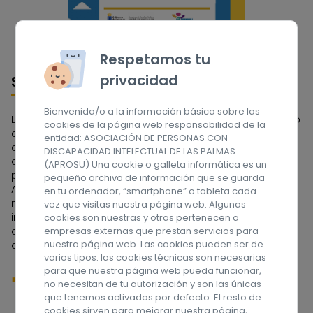
Respetamos tu
privacidad
Sobre nosotros
Bienvenida/o a la información básica sobre las
La Asociación APROSU se constituyó en 1962 por un grupo
cookies de la página web responsabilidad de la
de familias que tenían en su seno a una persona con
entidad: ASOCIACIÓN DE PERSONAS CON
discapacidad intelectual. Fue la primera Asociación
DISCAPACIDAD INTELECTUAL DE LAS PALMAS
constituida en el Archipiélago Canario y una de las
(APROSU) Una cookie o galleta informática es un
pioneras de España. A lo largo de estos años la
pequeño archivo de información que se guarda
Asociación ha tenido que ir adaptándose a las
en tu ordenador, “smartphone” o tableta cada
necesidades de las personas con discapacidad
vez que visitas nuestra página web. Algunas
intelectual y a sus familias, dedicándose en sus
cookies son nuestras y otras pertenecen a
comienzos a la etapa escolar, y actualmente a la edad
empresas externas que prestan servicios para
nuestra página web. Las cookies pueden ser de
adulta. ¡Síguenos en las redes sociales!
varios tipos: las cookies técnicas son necesarias
para que nuestra página web pueda funcionar,
no necesitan de tu autorización y son las únicas
que tenemos activadas por defecto. El resto de
cookies sirven para mejorar nuestra página,