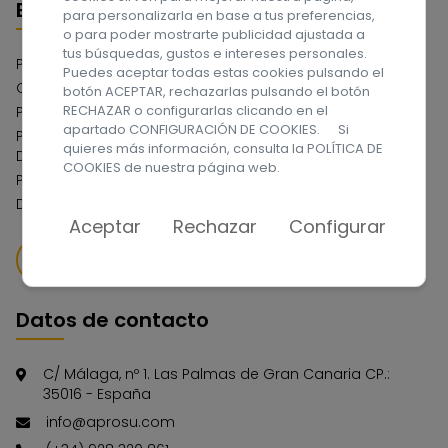
Enlaces
para personalizarla en base a tus preferencias,
o para poder mostrarte publicidad ajustada a
tus búsquedas, gustos e intereses personales.
Política de privacidad
Puedes aceptar todas estas cookies pulsando el
Compromiso con la Protección de Datos
botón ACEPTAR, rechazarlas pulsando el botón
RECHAZAR o configurarlas clicando en el
Política de cookies
apartado CONFIGURACIÓN DE COOKIES. Si
Política del Sistema Interno de Información Canal de
quieres más información, consulta la
POLÍTICA DE
Denuncias
COOKIES
de nuestra página web.
Política de Serguidad de la Información
Declaración de Accesibilidad Web
Aceptar
Rechazar
Configurar
QUIERO DONAR
Datos de contacto
C/ Málaga, nº 1. Las Palmas de Gran Canaria CP.:
35016 - España
info@aprosu.com